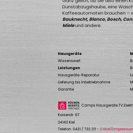
Ganz gleich, ob Sie also einen K
Dunstabzugshaube, eine Wasch
Kaffeeautomaten brauchen – wi
Bauknecht, Blanco, Bosch, Const
Miele
und andere.
Hausgeräte
M
Wissenswert
B
Leistungen
B
Hausgeräte-Reparatur
L
Lieferung bis Inbetriebnahme
M
Garantie
M
Camps Hausgeräte.TV.Elekt
Kaiserstr. 67
24143
Kiel
Telefon:
0431 / 732 211
-
E‑Mail
|
Impressu