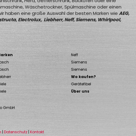
ühlschrank, Herd, Gefrierschrank, Backofen oder eine
maschine, Wäschetrockner, Spülmaschine oder einen
r haben eine große Auswahl der besten Marken wie
AEG,
ructa, Electrolux, Liebherr, Neff, Siemens, Whirlpool,
arken
Neff
osch
Siemens
osch
Siemens
iebherr
Wo kaufen?
iele
Gerätefibel
iele
Über uns
ro GmbH
m
|
Datenschutz
|
Kontakt